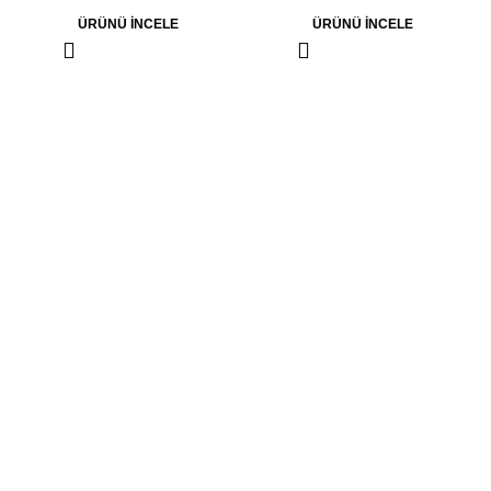
ÜRÜNÜ İNCELE
ÜRÜNÜ İNCELE
Yeniceköy Mh. Mobilya Cd.