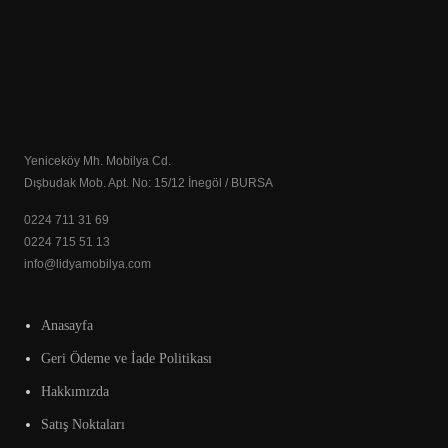
Yeniceköy Mh. Mobilya Cd.
Dışbudak Mob. Apt. No: 15/12 İnegöl / BURSA
0224 711 31 69
0224 715 51 13
info@lidyamobilya.com
Anasayfa
Geri Ödeme ve İade Politikası
Hakkımızda
Satış Noktaları